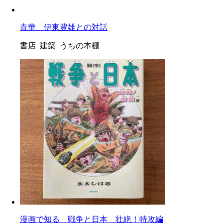
青華 伊東豊雄との対話
書店 建築 うちの本棚
漫画で知る 戦争と日本 壮絶！特攻編