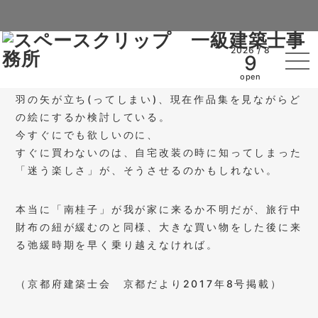
が浮上し結構真面目に検討している。
ただ、油絵などの一点物は値が張るため除外。ネット
で調べたところ版画ならよほど有名作家の作品でない
2026 / 8
9
限り、そこそこの金額で買えることが判明。
open
となると、以前から気になっていた作家 南桂子に白
羽の矢が立ち(ってしまい)、現在作品集を見ながらど
の絵にするか検討している。
今すぐにでも欲しいのに、
すぐに買わないのは、自宅改装の時に知ってしまった
「迷う楽しさ」が、そうさせるのかもしれない。
本当に「南桂子」が我が家に来るか不明だが、旅行中
財布の紐が緩むのと同様、大きな買い物をした後に来
る弛緩時期を早く乗り越えなければ。
（京都府建築士会 京都だより2017年8号掲載）