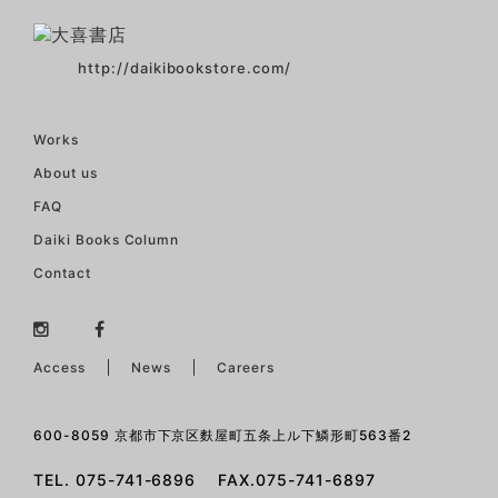
http://daikibookstore.com/
Works
About us
FAQ
Daiki Books Column
Contact
Access
News
Careers
600-8059 京都市下京区麩屋町五条上ル下鱗形町563番2
TEL. 075-741-6896 FAX.075-741-6897