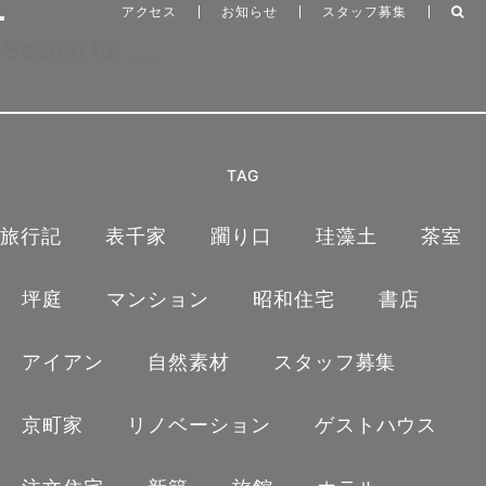
アクセス
お知らせ
スタッフ募集
TAG
旅行記
表千家
躙り口
珪藻土
茶室
銅版画家 南桂子: メルヘンの小さ
な王国へ
坪庭
マンション
昭和住宅
書店
アイアン
自然素材
スタッフ募集
文
京町家
リノベーション
ゲストハウス
ART
うちの本棚