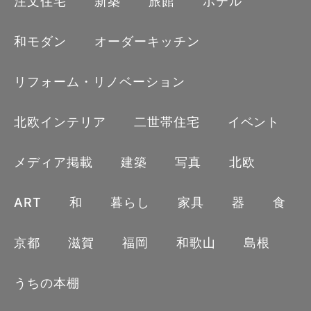
注文住宅
新築
旅館
ホテル
WORKS
和モダン
オーダーキッチン
私たちについて
リフォーム・リノベーション
引越し
FAQ
北欧インテリア
二世帯住宅
イベント
最近、引っ越をした。
うちの本棚
古くて狭い中古マンションを買い改装して住んでい
る。
メディア掲載
建築
写真
北欧
お問い合わせ
新居に引っ越すと何かと、モノにこだわりたくなるよ
ART
和
暮らし
家具
器
食
うで以前は家のことに、頓着しなかったのに、椅子を
買ったり、キッチン道具を揃えたりと改装費用以外に
京都
滋賀
福岡
和歌山
島根
も何かとお金がかかってしまう。
うちの本棚
そんな我が家の厳しい懐事情にも関わらず、新居へ引
越したテンションが上がっているためか、絵画購入案