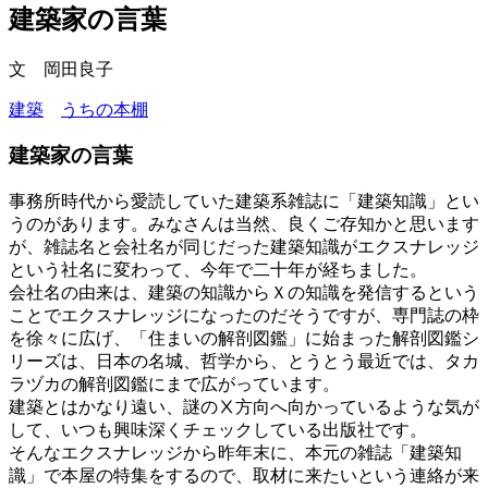
建築家の言葉
文 岡田良子
建築
うちの本棚
建築家の言葉
事務所時代から愛読していた建築系雑誌に「建築知識」とい
うのがあります。みなさんは当然、良くご存知かと思います
が、雑誌名と会社名が同じだった建築知識がエクスナレッジ
という社名に変わって、今年で二十年が経ちました。
会社名の由来は、建築の知識からＸの知識を発信するという
ことでエクスナレッジになったのだそうですが、専門誌の枠
を徐々に広げ、「住まいの解剖図鑑」に始まった解剖図鑑シ
リーズは、日本の名城、哲学から、とうとう最近では、タカ
ラヅカの解剖図鑑にまで広がっています。
建築とはかなり遠い、謎のⅩ方向へ向かっているような気が
して、いつも興味深くチェックしている出版社です。
そんなエクスナレッジから昨年末に、本元の雑誌「建築知
識」で本屋の特集をするので、取材に来たいという連絡が来