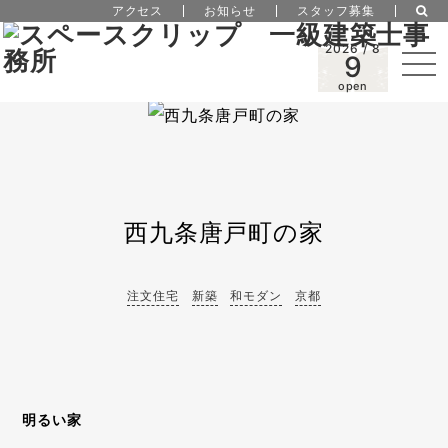
アクセス
お知らせ
スタッフ募集
2026 / 8
9
open
西九条唐戸町の家
注文住宅
新築
和モダン
京都
明るい家