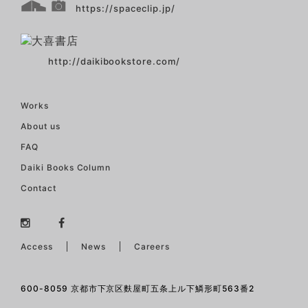
https://spaceclip.jp/
http://daikibookstore.com/
Works
About us
FAQ
Daiki Books Column
Contact
Access
News
Careers
600-8059 京都市下京区麩屋町五条上ル下鱗形町563番2