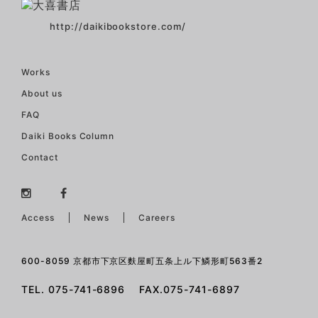
http://daikibookstore.com/
Works
About us
FAQ
Daiki Books Column
Contact
Access
News
Careers
600-8059 京都市下京区麩屋町五条上ル下鱗形町563番2
TEL. 075-741-6896 FAX.075-741-6897