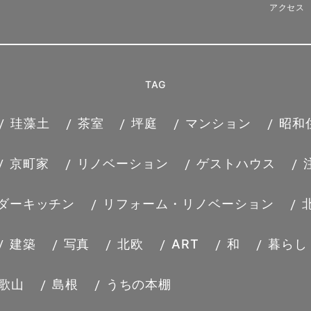
アクセス
TAG
珪藻土
茶室
坪庭
マンション
昭和
日市スタジオ のイベントに
京町家
リノベーション
ゲストハウス
ダーキッチン
リフォーム・リノベーション
2018/03/01
建築
写真
北欧
ART
和
暮らし
イベント
建築
暮らし
歌山
島根
うちの本棚