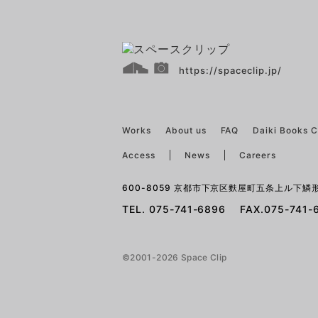
https://spaceclip.jp/
Works
About us
FAQ
Daiki Books 
Access
News
Careers
600-8059 京都市下京区麩屋町五条上ル下鱗形
TEL. 075-741-6896 FAX.075-741-
©2001-2026 Space Clip