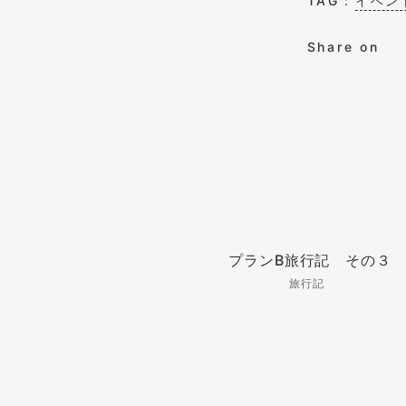
TAG：
イベン
Share on
プランB旅行記 その３
旅行記