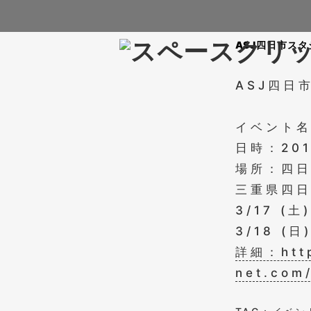
ASJ四日市スタ
ASJ四日
イベント名
日時：20
場所：四日
三重県四日
3/17 (
3/18 (
詳細：http
net.com