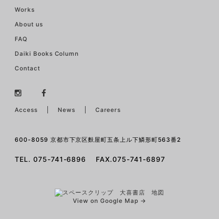
Works
About us
FAQ
Daiki Books Column
Contact
Access
News
Careers
600-8059 京都市下京区麩屋町五条上ル下鱗形町563番2
TEL. 075-741-6896 FAX.075-741-6897
View on Google Map →