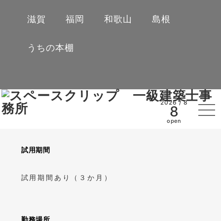
撮影機材の準備及び管理
滋賀
福岡
和歌山
島根
クライアントとのコミュニケーションや打ち合わせ
うちの本棚
このポジションでは、建築デザインやフォトグラフィ
ーに興味がある方を歓迎します。チームで協力しなが
ら、高品質なビジュアルコンテンツを提供することが
2026 / 8
8
求められます。
open
試用期間
試用期間あり（３か月）
勤務場所