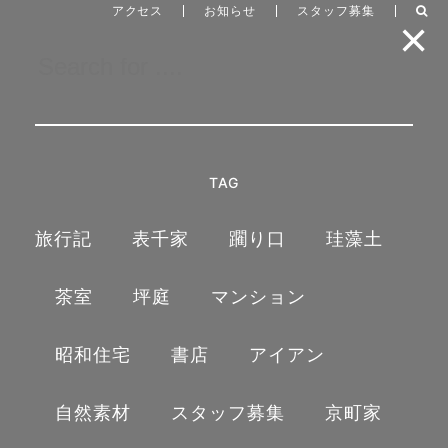
アクセス
お知らせ
スタッフ募集
TAG
建築写真スタッフ急募です。
旅行記
表千家
躙り口
珪藻土
2026/03/18
茶室
坪庭
マンション
昭和住宅
書店
アイアン
写真スタッフ募集（主婦パートも可）
自然素材
スタッフ募集
京町家