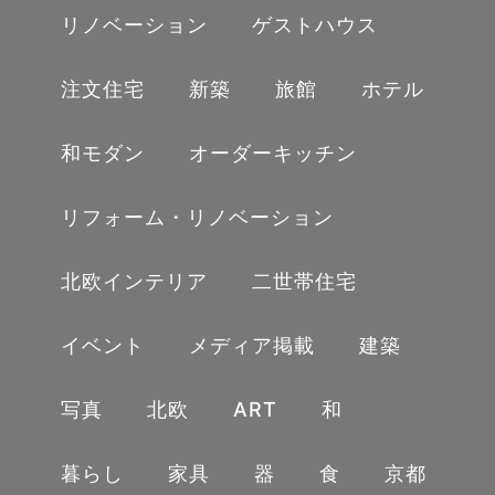
弊社の業務は、クライアントから依頼された建築物の
リノベーション
ゲストハウス
写真撮影を行い、パソコン上で写真の明るさや色味を
調整した後、必要があれば写真プリントやフォトブッ
ク製本を専門業者へ依頼して、仕上がった成果品と写
注文住宅
新築
旅館
ホテル
真データをクラインへ納品する仕事です。
和モダン
オーダーキッチン
募集する職務内容は、建築写真撮影補助及び写真デー
タ作成の業務を担当していただきます。主な業務内容
WORKS
リフォーム・リノベーション
は以下の通りです。
私たちについて
北欧インテリア
二世帯住宅
【主な仕事内容】
FAQ
イベント
メディア掲載
建築
建築物の撮影における補助業務
うちの本棚
写真
北欧
ART
和
撮影した写真のデータ整理および編集作業
お問い合わせ
必要に応じてレタッチ作業を実施
暮らし
家具
器
食
京都