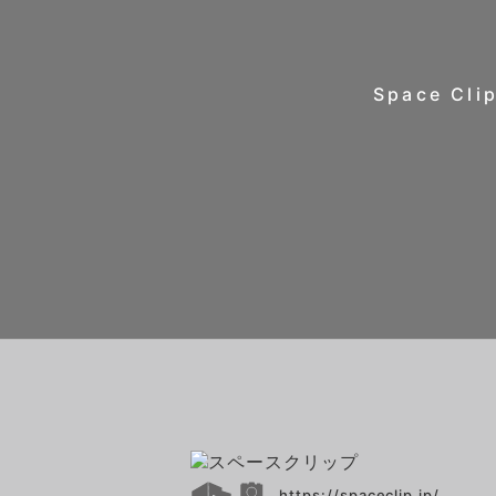
Space 
https://spaceclip.jp/