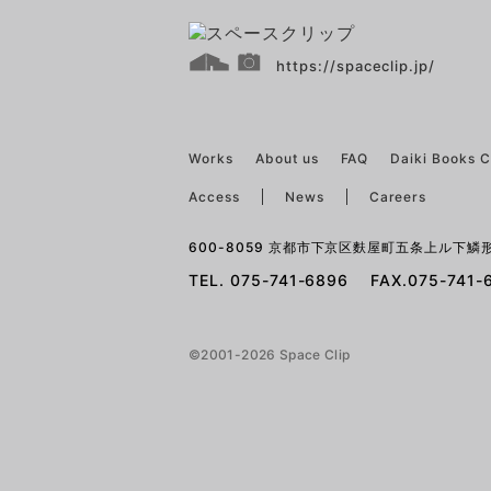
https://spaceclip.jp/
Works
About us
FAQ
Daiki Books 
Access
News
Careers
600-8059 京都市下京区麩屋町五条上ル下鱗形
TEL. 075-741-6896 FAX.075-741-
©2001-2026 Space Clip